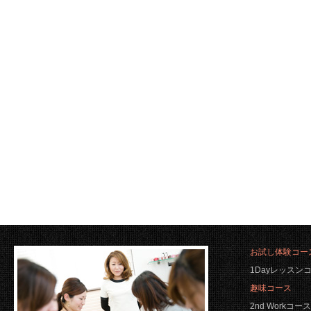
お試し体験コー
1Dayレッスン
趣味コース
2nd Workコース